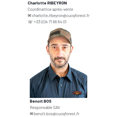
Charlotte RIBEYRON
Coordinatrice après-vente
✉
charlotte.ribeyron@cuoqforest.fr
☏
+33 (0)4 71 66 64 01
Benoit BOS
Responsable SAV
✉
benoit.bos@cuoqforest.fr