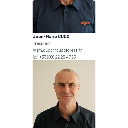
Jean-Marie CUOQ
Président
✉
jm.cuoq@cuoqforest.fr
☏
+33 (0)6 22 25 47 95