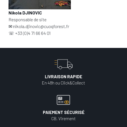
Nikola DJINOVIC
Responsable de site
✉
nikola.djinovic@cuoqforest.fr
☏
+33 (0)4 71 66 64 01
LIVRAISON RAPIDE
En 48h ou Click&Collect
PAIEMENT SÉCURISÉ
CB, Virement