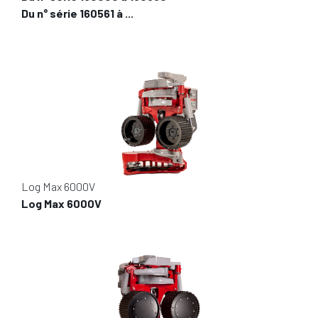
Du n° série 160561 à ...
Log Max 6000V
Log Max 6000V