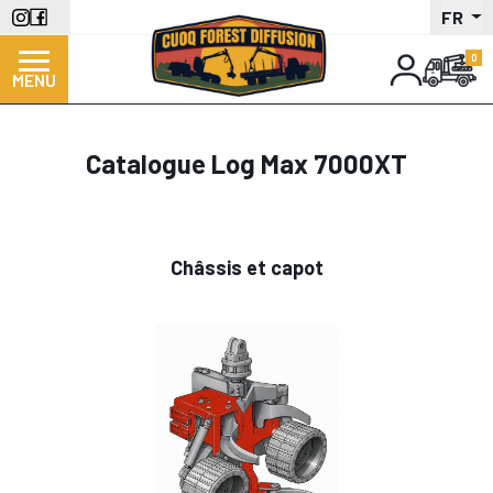
Aller
FR
au
contenu
MENU
principal
Catalogue Log Max 7000XT
Châssis et capot