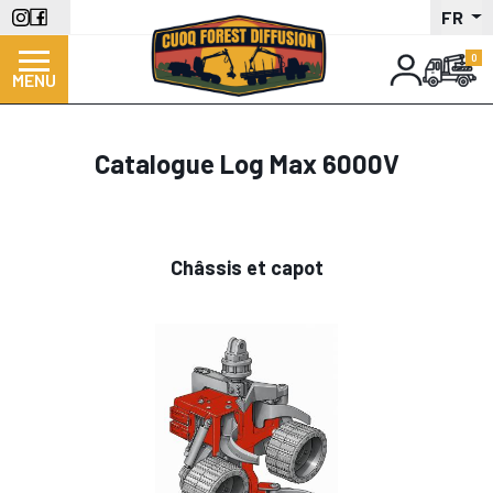
Aller
FR
au
contenu
MENU
principal
Catalogue Log Max 6000V
Châssis et capot