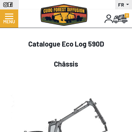
Aller
FR
au
contenu
MENU
principal
Catalogue Eco Log 590D
Châssis