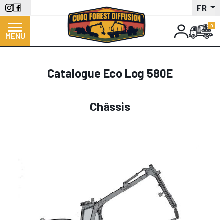
Aller
FR
au
contenu
MENU
principal
Catalogue Eco Log 580E
Châssis